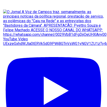
YouTube Video
UExzeGxhdWJta0tERVk5dG9PWjBGTnVsWG1yNGV1ZU1zTy