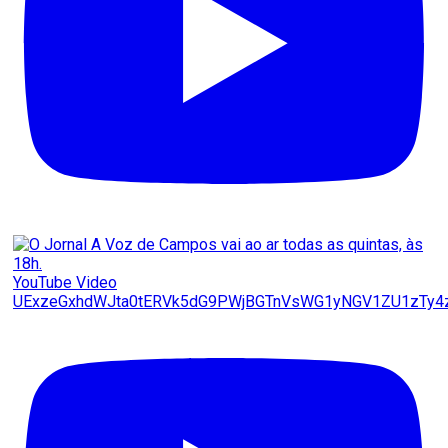
YouTube Video
UExzeGxhdWJta0tERVk5dG9PWjBGTnVsWG1yNGV1ZU1zT