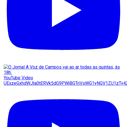
YouTube Video
UExzeGxhdWJta0tERVk5dG9PWjBGTnVsWG1yNGV1ZU1zTy4