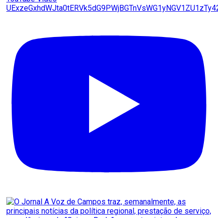
UExzeGxhdWJta0tERVk5dG9PWjBGTnVsWG1yNGV1ZU1zTy