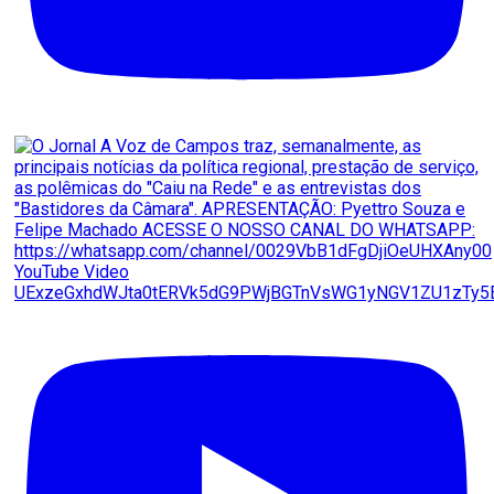
YouTube Video
UExzeGxhdWJta0tERVk5dG9PWjBGTnVsWG1yNGV1ZU1zTy