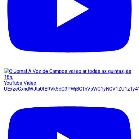
YouTube Video
UExzeGxhdWJta0tERVk5dG9PWjBGTnVsWG1yNGV1ZU1zTy