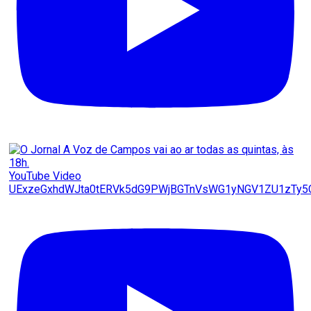
YouTube Video
UExzeGxhdWJta0tERVk5dG9PWjBGTnVsWG1yNGV1ZU1zTy