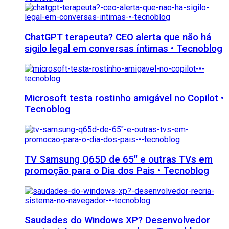
ChatGPT terapeuta? CEO alerta que não há
sigilo legal em conversas íntimas • Tecnoblog
Microsoft testa rostinho amigável no Copilot •
Tecnoblog
TV Samsung Q65D de 65″ e outras TVs em
promoção para o Dia dos Pais • Tecnoblog
Saudades do Windows XP? Desenvolvedor