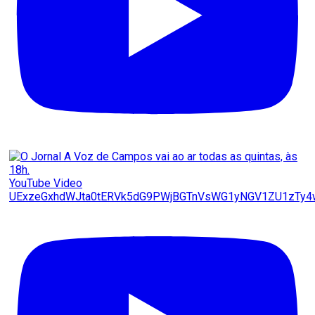
YouTube Video
UExzeGxhdWJta0tERVk5dG9PWjBGTnVsWG1yNGV1ZU1zTy