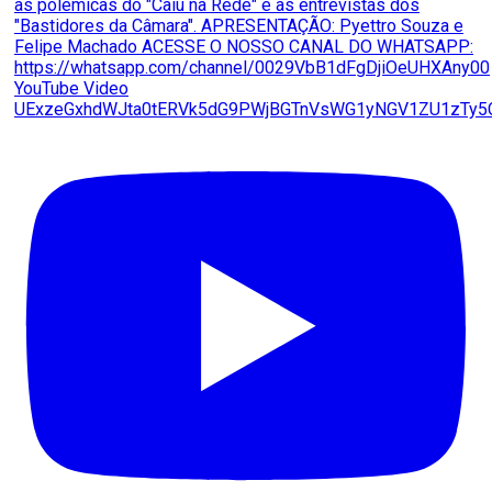
YouTube Video
UExzeGxhdWJta0tERVk5dG9PWjBGTnVsWG1yNGV1ZU1zTy